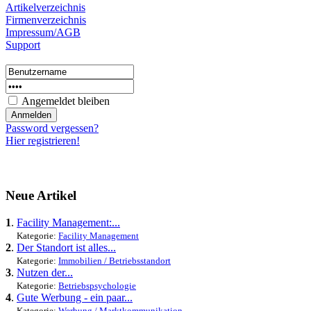
Artikelverzeichnis
Firmenverzeichnis
Impressum/AGB
Support
Angemeldet bleiben
Password vergessen?
Hier registrieren!
Neue Artikel
1
.
Facility Management:...
Kategorie:
Facility Management
2
.
Der Standort ist alles...
Kategorie:
Immobilien / Betriebsstandort
3
.
Nutzen der...
Kategorie:
Betriebspsychologie
4
.
Gute Werbung - ein paar...
Kategorie:
Werbung / Marktkommunikation